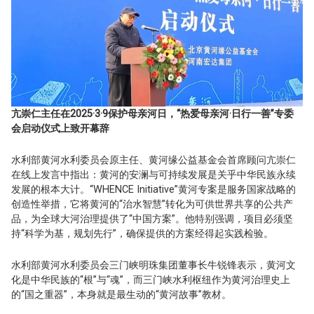
亢崇仁主任在2025·3·9保护母亲河日，“热爱母亲河·日行一善”专委
会启动仪式上致开幕辞
水利部黄河水利委员会原主任、黄河缘公益基金会首席顾问亢崇仁
在线上发言中指出：黄河的安澜与可持续发展是关乎中华民族永续
发展的根本大计。“WHENCE Initiative”黄河专案是服务国家战略的
创造性举措，它将黄河的“治水智慧”转化为可供世界共享的公共产
品，为全球大河治理提供了“中国方案”。他特别强调，项目必须坚
持“科学为基，规划先行”，确保提供的方案经得起实践检验。
水利部黄河水利委员会三门峡明珠集团董事长牛锐锋表示，黄河文
化是中华民族的“根”与“魂”，而三门峡水利枢纽作为黄河治理史上
的“国之重器”，本身就是最生动的“黄河故事”教材。