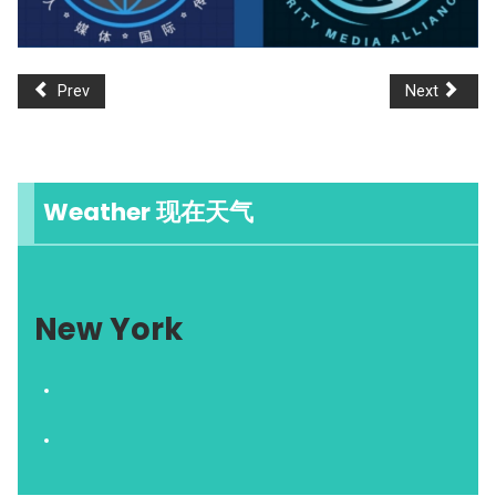
Prev
Next
Weather 现在天气
New York