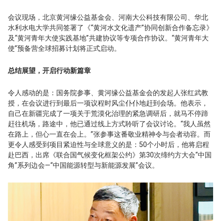
会议现场，北京黄河缘公益基金会、河南大公科技有限公司、华北
水利水电大学共同签署了《“黄河水文化遗产”协同创新合作备忘录》
及“黄河青年大使实践基地”共建协议等专项合作协议。“黄河青年大
使”预备营全球招募计划将正式启动。
总结展望，开启行动新篇章
令人感动的是：国务院参事、黄河缘公益基金会的发起人张红武教
授，在会议进行到最后一项议程时风尘仆仆地赶到会场。他表示，
自己在新疆完成了一项关于荒漠化治理的紧急调研后，就马不停蹄
赶往机场，路途中，他已通过线上方式聆听了会议讨论。“我人虽然
在路上，但心一直在会上。”张参事这番敬业精神令与会者动容。而
更令人感受到项目紧迫性与全球意义的是：50个小时后，他将启程
赴巴西，出席《联合国气候变化框架公约》第30次缔约方大会“中国
角”系列边会—“中国能源转型与新能源发展”会议。