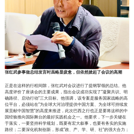
张红武参事做总结发言时虽略显疲惫，但依然掀起了会议的高潮
正是在这样的行程间隙，张红武对会议进行了提纲挈领的总结。他
高度评价了座谈会的主要成果，指出会议成功实现了“凝聚共识、明
确路径、启动行动”三大目标。他强调，该专案是服务国家战略的高
位平台，必须站在“为全球大河治理提供中国方案、为全球可持续发
展贡献中国智慧”的高度来推进，此次巴西之行也正是要将这样的中
国经验推向国际舞台的最好实践机会之一。他要求，下一步关键在
于落实，一要坚持科学规划，既要有宏大叙事，也要有务实的实施
路径；二要深化机制创新，形成“政、产、学、研、社”的强大合力；