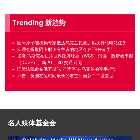
Trending 新趋势
国际原子能机构专家抵达乌克兰扎波罗热执行核电站任务
安理会听取阿卜耶伊有争议的地区存在“信任赤字”
埃隆·马斯克在迪拜世界政府峰会（WGS）演讲：政府效率部
（DOGE）、新 AI 、3D 交通’计划
国际法院命令俄罗斯“立即暂停”在乌克兰的军事行动
讣告：英国在位时间最长的君主伊丽莎白二世去世
名人媒体基金会