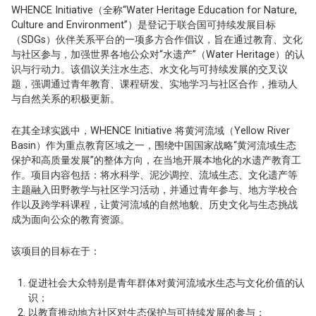
WHENCE Initiative（全称“Water Heritage Education for Nature,
Culture and Environment”）是登记于联合国可持续发展目标
（SDGs）伙伴关系平台的一项多方合作倡议，旨在通过教育、文化
与社区参与，加强世界各地公众对“水遗产”（Water Heritage）的认
识与行动力。该倡议关注水生态、水文化与可持续发展的交叉议
题，强调通过青年教育、课程研发、实地学习与社区合作，推动人
与自然关系的积极更新。
在其全球实践中，WHENCE Initiative 将黄河流域（Yellow River
Basin）作为重点教育区域之一，围绕中国国家战略“黄河流域生态
保护和高质量发展”的整体方向，在当地开展本地化的水遗产教育工
作。项目内容包括：将水科学、泥沙调控、流域生态、文化遗产等
主题融入田野教学与社区学习活动，并通过青年参与、地方学校合
作以及跨学科课程，让黄河流域的自然地貌、历史文化与生态挑战
成为面向公众的教育资源。
该项目的目标在于：
促进社会大众特别是青年群体对黄河流域水生态与文化价值的认
识；
以教育推动地方社区对生态保护与可持续发展的参与；