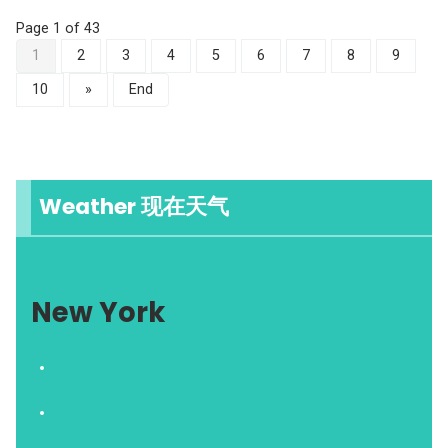
Page 1 of 43
1
2
3
4
5
6
7
8
9
10
»
End
Weather 现在天气
New York