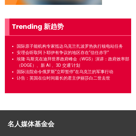
Trending 新趋势
国际原子能机构专家抵达乌克兰扎波罗热执行核电站任务
安理会听取阿卜耶伊有争议的地区存在“信任赤字”
埃隆·马斯克在迪拜世界政府峰会（WGS）演讲：政府效率部
（DOGE）、新 AI 、3D 交通’计划
国际法院命令俄罗斯“立即暂停”在乌克兰的军事行动
讣告：英国在位时间最长的君主伊丽莎白二世去世
名人媒体基金会