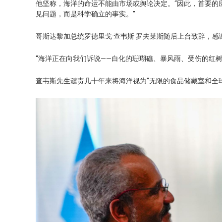
他坚称，海洋的命运不能由市场或舆论决定。“因此，首要的
见问题，而是科学确立的事实。”
哥斯达黎加总统罗德里戈·查韦斯·罗夫莱斯随后上台致辞，
“海洋正在向我们诉说——白化的珊瑚礁、暴风雨、受伤的红树
查韦斯先生谴责几十年来将海洋视为“无限的食品储藏室和全