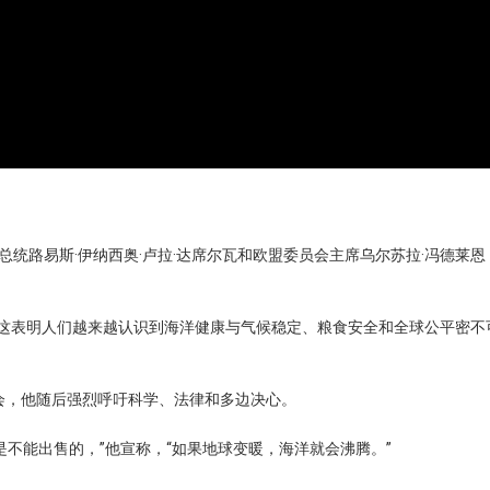
总统路易斯·伊纳西奥·卢拉·达席尔瓦和欧盟委员会主席乌尔苏拉·冯德莱恩
这表明人们越来越认识到海洋健康与气候稳定、粮食安全和全球公平密不
会，他随后强烈呼吁科学、法律和多边决心。
不能出售的，”他宣称，“如果地球变暖，海洋就会沸腾。”