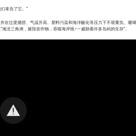
我们辜负了它。”
，并在过度捕捞、气温升高、塑料污染和海洋酸化等压力下不堪重负。珊
“淹没三角洲，摧毁农作物，吞噬海岸线——威胁着许多岛屿的生存”。