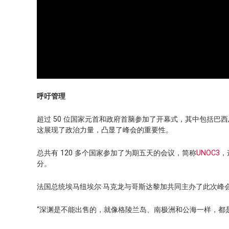
呼吁管理
超过 50 位国家元首和政府首脑参加了开幕式，其中包括巴西
这展现了政治力量，凸显了峰会的重要性。
总共有 120 多个国家参加了为期五天的会议，简称
UNOC3
，
分。
法国总统埃马纽埃尔·马克龙与哥斯达黎加共同主办了此次峰
“深渊是不能出售的，就像格陵兰岛、南极洲和公海一样，都是