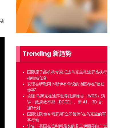
瑚礁
Trending 新趋势
国际原子能机构专家抵达乌克兰扎波罗热执行
核电站任务
安理会听取阿卜耶伊有争议的地区存在“信任
赤字”
埃隆·马斯克在迪拜世界政府峰会（WGS）演
讲：政府效率部（DOGE）、新 AI 、3D 交
通’计划
国际法院命令俄罗斯“立即暂停”在乌克兰的军
事行动
讣告：英国在位时间最长的君主伊丽莎白二世