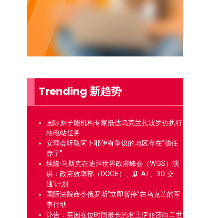
Trending 新趋势
国际原子能机构专家抵达乌克兰扎波罗热执行
核电站任务
安理会听取阿卜耶伊有争议的地区存在“信任
赤字”
埃隆·马斯克在迪拜世界政府峰会（WGS）演
讲：政府效率部（DOGE）、新 AI 、3D 交
通’计划
国际法院命令俄罗斯“立即暂停”在乌克兰的军
事行动
讣告：英国在位时间最长的君主伊丽莎白二世