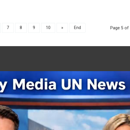
7
8
9
10
»
End
Page 5 of