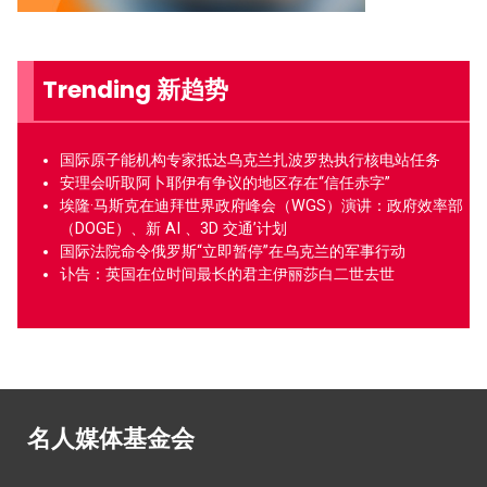
Trending 新趋势
国际原子能机构专家抵达乌克兰扎波罗热执行核电站任务
安理会听取阿卜耶伊有争议的地区存在“信任赤字”
埃隆·马斯克在迪拜世界政府峰会（WGS）演讲：政府效率部
（DOGE）、新 AI 、3D 交通’计划
国际法院命令俄罗斯“立即暂停”在乌克兰的军事行动
讣告：英国在位时间最长的君主伊丽莎白二世去世
名人媒体基金会