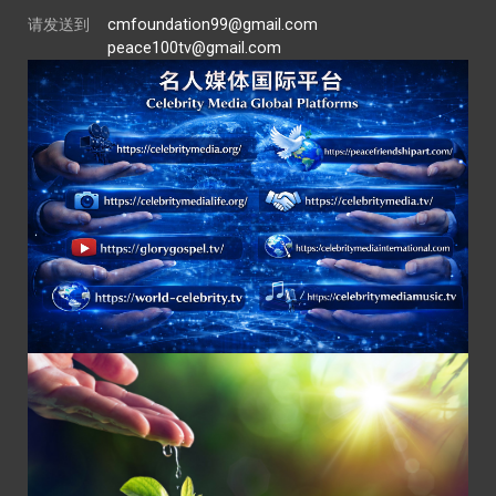
请发送到
cmfoundation99@gmail.com
peace100tv@gmail.com