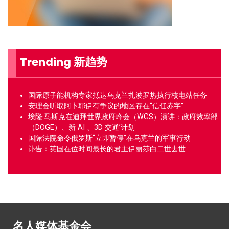
Trending 新趋势
国际原子能机构专家抵达乌克兰扎波罗热执行核电站任务
安理会听取阿卜耶伊有争议的地区存在“信任赤字”
埃隆·马斯克在迪拜世界政府峰会（WGS）演讲：政府效率部
（DOGE）、新 AI 、3D 交通’计划
国际法院命令俄罗斯“立即暂停”在乌克兰的军事行动
讣告：英国在位时间最长的君主伊丽莎白二世去世
名人媒体基金会