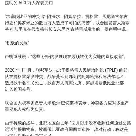
援助的 500 万人深表关切.
“埃塞俄比亚的冲突 给
阿法尔、阿姆哈拉、提格雷、贝尼尚古尔古
姆兹和奥罗米亚
的数百万人造成了可怕的痛苦”，联合国发言人斯蒂
芬·杜加里克在代表秘书长安东尼奥·古特雷斯发表的一份声明中说。
“积极的发展”
声明继续说：“这些
积极的发展现在必须转化为实地的直接改善
”。
2020 年 11 月，联邦军队与忠于提格雷人民解放阵线 (TPLF) 的部
队在提格雷爆发冲突。
战争蔓延到邻近的阿姆哈拉和阿法尔地区，
造成数千名平民死亡，数百万人流离失所，穿越埃塞俄比亚北部，
进入邻国苏丹。
联合国人权事务负责人米歇尔·巴切莱特表示，冲突各方应对多重严
重侵犯人权行为负责。
由于持续的战斗，北部地区自去年 12 月以来没有收到任何通过公路
运送的援助物资。
埃塞俄比亚政府周四宣布停止敌对行动，称这是
为了让援助到达受灾平民。