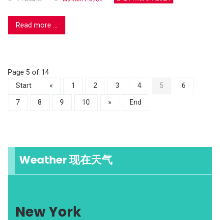
Read more ...
Page 5 of 14
Start
«
1
2
3
4
5
6
7
8
9
10
»
End
Weather 现在天气
New York