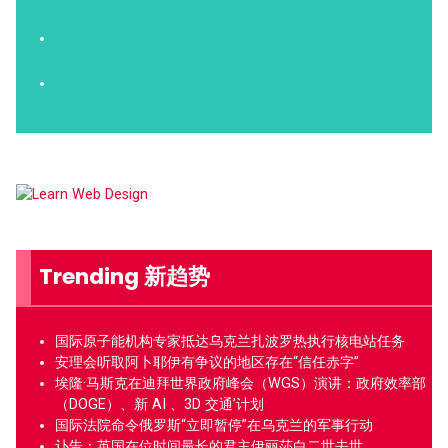
Trending 新趋势
国际原子能机构专家抵达乌克兰扎波罗热执行核电站任务
安理会听取阿卜耶伊有争议的地区存在“信任赤字”
埃隆·马斯克在迪拜世界政府峰会（WGS）演讲：政府效率部
（DOGE）、新 AI 、3D 交通’计划
国际法院命令俄罗斯“立即暂停”在乌克兰的军事行动
讣告：英国在位时间最长的君主伊丽莎白二世去世