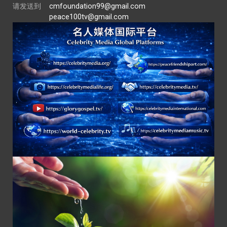
请发送到
cmfoundation99@gmail.com
peace100tv@gmail.com