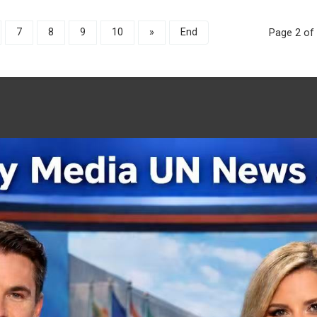
7
8
9
10
»
End
Page 2 of