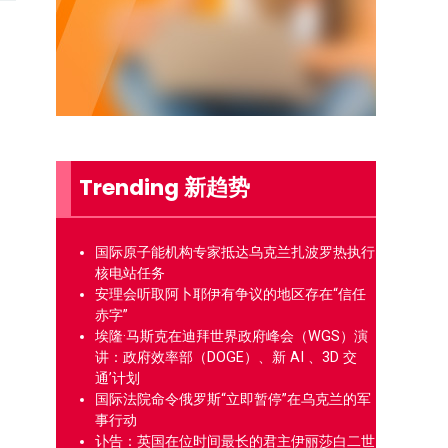
Trending 新趋势
国际原子能机构专家抵达乌克兰扎波罗热执行
核电站任务
安理会听取阿卜耶伊有争议的地区存在“信任
赤字”
埃隆·马斯克在迪拜世界政府峰会（WGS）演
讲：政府效率部（DOGE）、新 AI 、3D 交
通’计划
国际法院命令俄罗斯“立即暂停”在乌克兰的军
事行动
讣告：英国在位时间最长的君主伊丽莎白二世