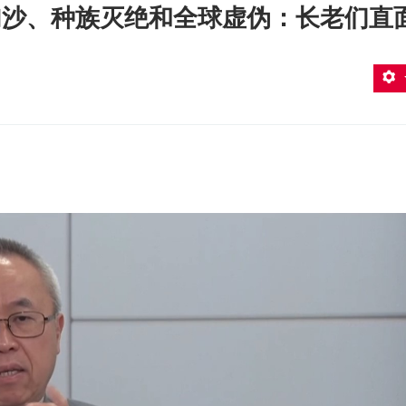
加沙、种族灭绝和全球虚伪：长老们直